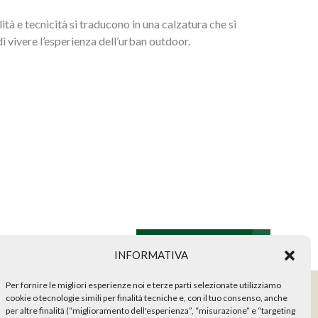
tà e tecnicità si traducono in una calzatura che si
i vivere l’esperienza dell’urban outdoor.
MOJITO CITY GTX
INFORMATIVA
Per fornire le migliori esperienze noi e terze parti selezionate utilizziamo
 di recesso
|
Spedizioni
cookie o tecnologie simili per finalità tecniche e, con il tuo consenso, anche
per altre finalità (“miglioramento dell'esperienza”, “misurazione” e “targeting