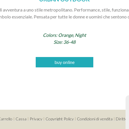
avventura a uno stile metropolitano. Performance, stile, funzionali
mbolo essenziale. Pensata per tutte le donne e uomini che sentono d
Colors: Orange, Night
Size: 36-48
buy online
arrello
|
Cassa
|
Privacy
|
Copyright Policy
|
Condizioni di vendita
|
Diritto