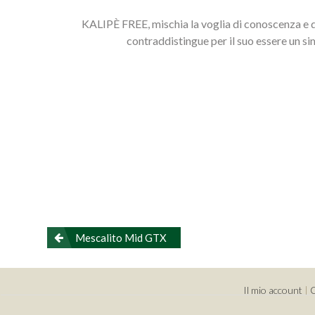
KALIPÈ FREE, mischia la voglia di conoscenza e di 
contraddistingue per il suo essere un si
Navigazione
Mescalito Mid GTX
articoli
Il mio account
|
C